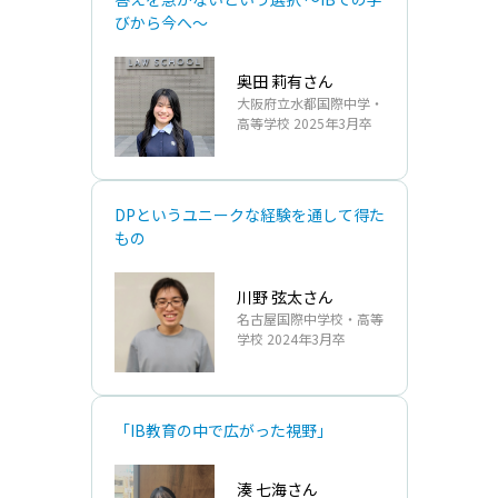
びから今へ～
奥田 莉有さん
大阪府立水都国際中学・
高等学校 2025年3月卒
DPというユニークな経験を通して得た
もの
川野 弦太さん
名古屋国際中学校・高等
学校 2024年3月卒
「IB教育の中で広がった視野」
湊 七海さん