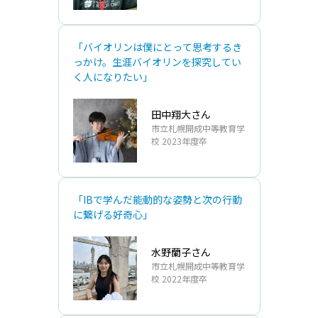
「バイオリンは僕にとって思考するき
っかけ。生涯バイオリンを探究してい
く人になりたい」
田中翔大さん
市立札幌開成中等教育学
校 2023年度卒
「IBで学んだ能動的な姿勢と次の行動
に繋げる好奇心」
水野蘭子さん
市立札幌開成中等教育学
校 2022年度卒