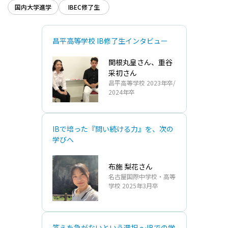
国内大学進学
IBEC修了生
昌平高等学校 IB修了生インタビュー
関根丸皇さん、重谷
采初さん
昌平高等学校 2023年卒/
2024年卒
IBで培った『問い続ける力』を、次の
学びへ
布施 梨花さん
名古屋国際中学校・高等
学校 2025年3月卒
答えを急がないという選択 ～IBでの学