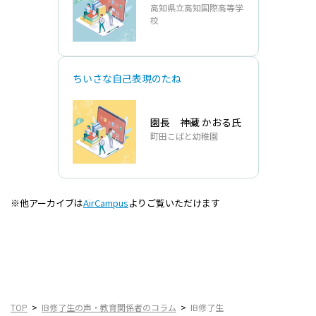
⾼知県⽴⾼知国際⾼等学
校
ちいさな自己表現のたね
園長 神藏 かおる氏
町田こばと幼稚園
※他アーカイブは
AirCampus
よりご覧いただけます
TOP
IB修了生の声・教育関係者のコラム
IB修了生