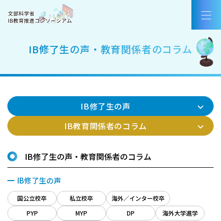
コンソーシアムについて
国際バカロレア（IB）とは
IB修了生の声・教育関係者のコラム
IB認定校・候補校
IB好事例・教育効果
IB修了生の声
IBを活用した入試
IB教育関係者のコラム
教職員採用情報／お知らせ
IB修了生の声・教育関係者のコラム
お問合せ
IB修了生の声
国公立校卒
私立校卒
海外／インター校卒
AirCampus新規登録・ログイン
PYP
MYP
DP
海外大学進学