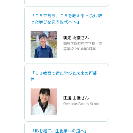
「ＩＢで育ち、ＩＢを教える ～受け取
った学びを次の世代へ ～」
駒走 聡俊さん
加藤学園暁秀中学校・高
等学校 2018年3月卒
「ＩＢ教育で得た学びと未来の可能
性」
田邊 由佳さん
Overseas Family School
「IBを経て、生化学への道へ」