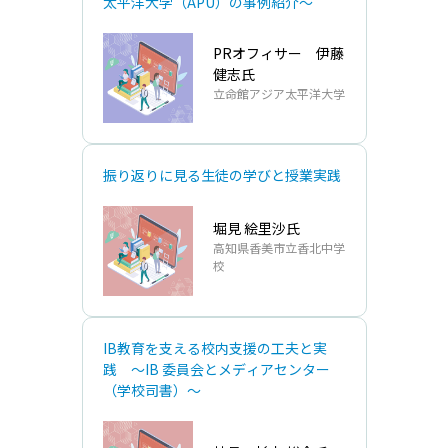
太平洋⼤学（APU）の事例紹介～
PRオフィサー 伊藤
健志氏
⽴命館アジア太平洋⼤学
振り返りに⾒る⽣徒の学びと授業実践
堀⾒ 絵⾥沙氏
⾼知県⾹美市⽴⾹北中学
校
IB教育を⽀える校内⽀援の⼯夫と実
践 ～IB 委員会とメディアセンター
（学校司書）～