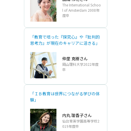
The International Schoo
l of Amsterdam 2008年
度卒
「教育で培った『探究心』や『批判的
思考力』が現在のキャリアに活きる」
仲里 克樹さん
岡山理科大学2022年度
卒
「ＩＢ教育は世界につながる学びの体
験」
内丸 理香子さん
仙台育英学園高等学校2
019年度卒