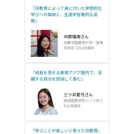
「IB教育によって身に付いた学際的な
学びへの興味と、生涯学習者的な姿
勢」
中原瑠南さん
加藤学園暁秀中学・高等
学校卒 2022年度卒
「成長を見せる東南アジア圏内で、活
躍する自分を目指して進む」
三ツ井愛弓さん
国連国際学校ハノイ校 2
021年度卒
「学ぶことが楽しいと思えたIB教育。