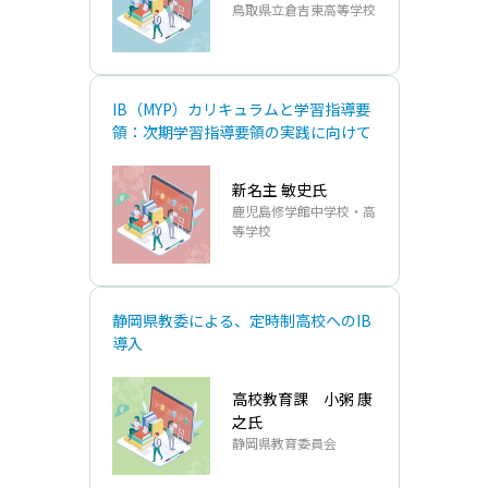
⿃取県⽴倉吉東⾼等学校
IB（MYP）カリキュラムと学習指導要
領：次期学習指導要領の実践に向けて
新名主 敏史氏
鹿児島修学館中学校・高
等学校
静岡県教委による、定時制高校へのIB
導入
高校教育課 小粥 康
之氏
静岡県教育委員会