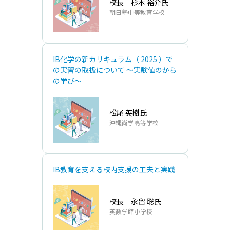
校⻑ 杉本 裕介氏
朝⽇塾中等教育学校
IB化学の新カリキュラム（ 2025 ）で
の実習の取扱について 〜実験値のから
の学び〜
松尾 英樹氏
沖縄尚学⾼等学校
IB教育を⽀える校内⽀援の⼯夫と実践
校⻑ 永留 聡氏
英数学館⼩学校