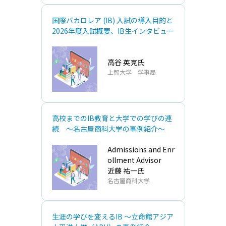
国際バカロレア (IB) ⼊試の導⼊⽬的と
2026年度⼊試概要、IB⽣インタビュー
⾼⾕ 英克氏
上智⼤学 学事局
⾼校までのIB教育と⼤学での学びの連
続 〜名古屋商科⼤学の事例紹介～
Admissions and Enr
ollment Advisor
近藤 祐⼀氏
名古屋商科⼤学
⽣涯の学びを変えるIB 〜⽴命館アジア