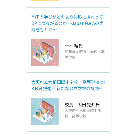
MYPの学びがどのようにIBに携わって
DPにつながるのか ～Japanese Aの実
践をもとに～
⼀⽊ 綾氏
加藤学園暁秀中学校‧⾼
等学校
⼤阪府⽴⽔都国際中学校‧⾼等学校のI
B教育推進 ～新たな公⽴学校の挑戦～
校⻑ 太⽥ 晃介氏
⼤阪府⽴⽔都国際中学
校‧⾼等学校