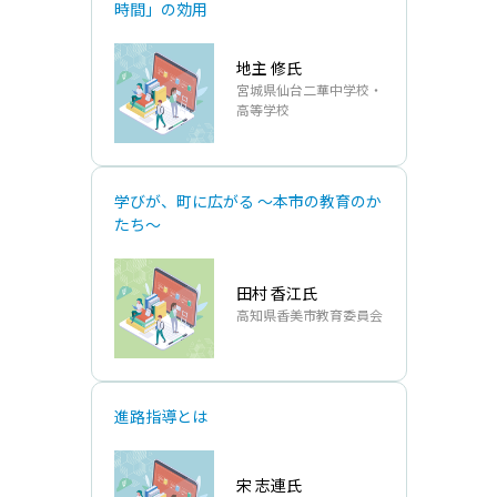
時間」の効⽤
地主 修氏
宮城県仙台二華中学校・
高等学校
学びが、町に広がる ～本市の教育のか
たち～
田村 香江氏
高知県香美市教育委員会
進路指導とは
宋 志連氏