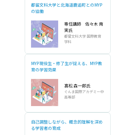
都留⽂科⼤学と北海道⿅追町とのMYP
の協働
専任講師 佐々⽊ 南
実氏
都留⽂科⼤学 国際教育
学科
MYP現役生・修了生が捉える、MYP教
育の学習効果
髙松 森一郎氏
ぐんま国際アカデミー中
高等部
自己調整しながら、概念的理解を深め
る学習者の育成