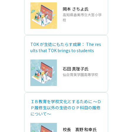
岡本 さちよ氏
高知県香美市立大宮小学
校
TOK が⽣徒にもたらす成果： The res
ults that TOK brings to students
⽯⽥ 真理⼦氏
仙台育英学園⾼等学校
ＩＢ教育を学校⽂化とするために 〜Ｄ
Ｐ履修⽣以外の⽣徒のＤＰ科⽬の履修
について～
校⻑ 髙野 和幸氏