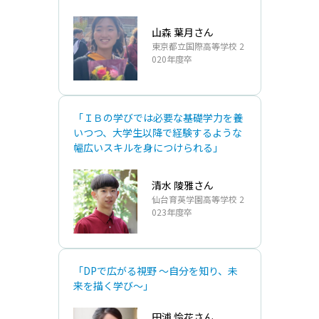
山森 葉月さん
東京都立国際高等学校 2
020年度卒
「ＩＢの学びでは必要な基礎学力を養
いつつ、大学生以降で経験するような
幅広いスキルを身につけられる」
清水 陵雅さん
仙台育英学園高等学校 2
023年度卒
「DPで広がる視野 ～自分を知り、未
来を描く学び～」
田浦 怜花さん