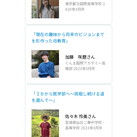
東京都立国際高等学校 2
020年3月卒
「現在の趣味から将来のビジョンまで
を形作ったIB教育」
加藤 咲磨さん
ぐんま国際アカデミー高
等部 2023年3月卒
「ＩＢから医学部へ～挑戦し続ける道
を選んで～」
佐々木 怜美さん
宮城県仙台二華中学校・
高等学校 2023年3月卒