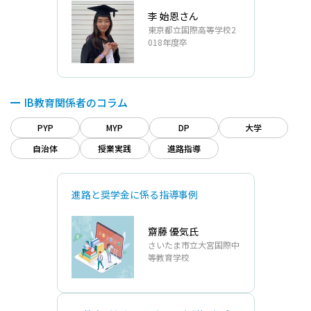
李 始恩さん
東京都立国際高等学校2
018年度卒
IB教育関係者のコラム
PYP
MYP
DP
大学
自治体
授業実践
進路指導
進路と奨学金に係る指導事例
齋藤 優気氏
さいたま市立大宮国際中
等教育学校