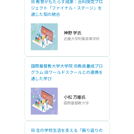
IB 教育がもたらす成果：合科探究プロ
ジェクト「ファイナル‧ステージ」を
通じた知の統合
神野 学氏
近畿⼤学附属⾼等学校
国際基督教大学大学院 IB教員養成プロ
グラム IBワールドスクールとの連携を
通した学び
小松 万姫氏
国際基督教大学
IB ⽣の学校⽣活を⽀える「振り返りの