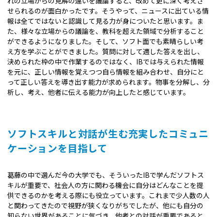
れの立場からの見解の違いを議論すると、改めて更に深く考えさ
せられるのが面白かったです。そうやって、ニュースに出ている情
報は全てではないと認識して見る力が身についたと思います。ま
た、様々な立場からの議論を、教科を超えた領域で分析すること
ができるようになりました。そして、ソフト面でも素晴らしい考
え方を学ぶことができました。質問に対して適した答えを出し、
決められた枠の中で作業するのではなく、IBでは与えられた情報
を元に、正しい情報を覚えつつ自ら情報を組み合わせ、自分にと
って正しい答えを導き出す能力が求められます。物事を分解し、分
析し、考え、他者に伝える能力が向上したと感じています。
ソフトスキルと対話が生む充実したコミュニ
ケーションを目指して
葛藤の中で選んだ今の大学でも、そういったIBで学んだソフトス
キルが重要で、社会人の方に関わる機会に自分はどんなことを提
供できるのかを考える際にも役立っています。これまで少人数の人
と関わってきたので視野が狭くなりがちでしたが、他にも自分の
知らない世界があることに気づき、他者との対話が重要であると