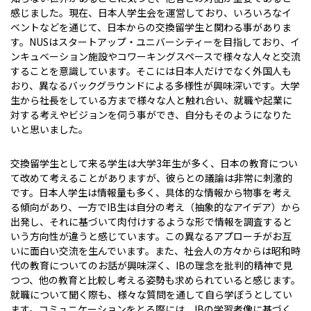
感じました。現在、日本人学生会を運営しており、いろいろなイ
ベントなどを通じて、日本からの交換留学生と関わる事がありま
す。NUSはスタートアップ・ユニバーシティーを目指しており、イ
ンキュベーション施設やコワーキングスペースで様々な人々と交流
することを意識しています。そこには日本人だけでなく外国人も
おり、異なるバックグラウンドによる多様性が興味深いです。大学
生から社長をしている方まで様々な人と触れ合い、就職や起業に
対する考えやビジョンを伺う事ができ、自分もそのようになりた
いと思いました。
交換留学生として来る学生は大学3年生が多く、日本の教育につい
て改めて考えることがありますが、彼らとの議論は非常に刺激的
です。日本人学生は情報量も多く、具体的な情報から物事を考え
る傾向があり、一方でIB生は自分の考え（抽象的なアイデア）から
出発し、それに基づいて肉付けするような形で情報を調査すると
いう方向性が違うと感じています。この異なるアプローチがお互
いに面白い交流を生んでいます。また、社会人の方々からは昭和時
代の教育についてのお話が興味深く、IBの理念を批判的精神で見
つつ、他の教育と比較し考える姿勢も求められていると感じます。
就職について聞く際も、様々な質問を通して自ら学ぼうとしてい
ます。コミュニケーションをとる際には、IBの学習者像に基づく