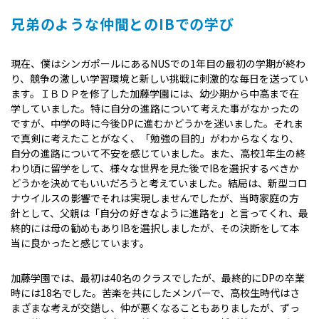
兄弟のような仲間とのIBでの学び
現在、僕はシンガポールにあるNUSでの1年目の最初の学期が終わ
り、競争の激しい学習環境と新しい挑戦に刺激的な毎日を送ってい
ます。ＩＢＤＰを修了した加藤学園には、幼少期から中高まで在
学していました。特に自分の進路について考えた事がなかったの
ですが、中学の時に今後DPに進むかどうかを迷いました。それま
で真剣に考えたことがなく、「勉強の目的」がわからなくなり、
自分の進路について不安を感じていました。また、高校1年生の終
わり頃に留学をして、様々な世界を見た後でIBを選択するべきか
どうかを決めてもいいだろうと考えていました。結局は、新型コロ
ナウイルスの影響でそれは実現しませんでしたが、当時家庭の方
針として、父親は「自分の好きなように進路を」と言ってくれ、最
終的には母の勧めもありIBを選択しましたが、その決断をして本
当に良かったと感じています。
加藤学園では、最初は40名のクラスでしたが、最終的にDPの卒業
時には18名でした。苦楽を共にしたメンバーで、高校生時代はさ
まざまな考えが交錯し、仲が悪くなることもありましたが、ずっ