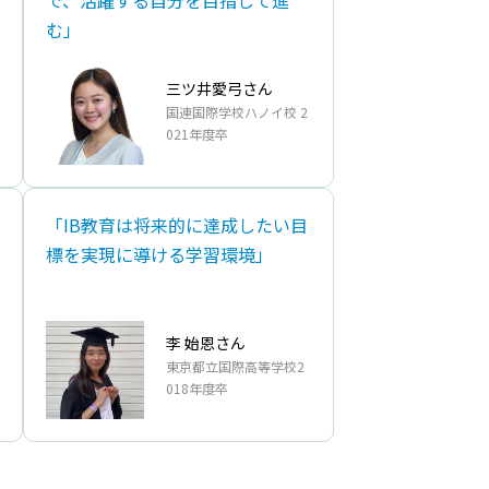
で、活躍する自分を目指して進
む」
三ツ井愛弓さん
国連国際学校ハノイ校 2
021年度卒
「IB教育は将来的に達成したい目
標を実現に導ける学習環境」
李 始恩さん
東京都立国際高等学校2
018年度卒