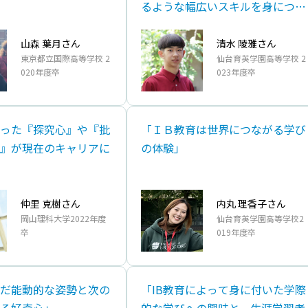
るような幅広いスキルを身につけ
られる」
山森 葉月さん
清水 陵雅さん
東京都立国際高等学校 2
仙台育英学園高等学校 2
020年度卒
023年度卒
った『探究心』や『批
「ＩＢ教育は世界につながる学び
』が現在のキャリアに
の体験」
仲里 克樹さん
内丸 理香子さん
岡山理科大学2022年度
仙台育英学園高等学校2
卒
019年度卒
んだ能動的な姿勢と次の
「IB教育によって身に付いた学際