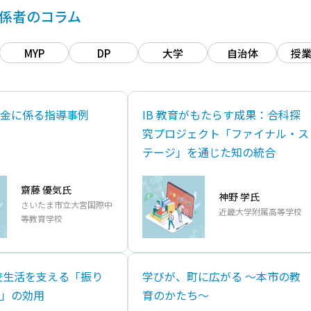
関係者のコラム
MYP
DP
大学
自治体
授
金に係る指導事例
IB 教育がもたらす成果：合科探
究プロジェクト「ファイナル‧ス
テージ」を通じた知の統合
齋藤 優気氏
神野 学氏
さいたま市立大宮国際中
近畿⼤学附属⾼等学校
等教育学校
学校⽣活を⽀える「振り
学びが、町に広がる ～本市の教
」の効⽤
育のかたち～