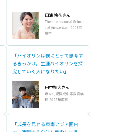
田浦 怜花さん
The International Schoo
l of Amsterdam 2008年
度卒
「バイオリンは僕にとって思考す
るきっかけ。生涯バイオリンを探
究していく人になりたい」
田中翔大さん
市立札幌開成中等教育学
校 2023年度卒
「成長を見せる東南アジア圏内