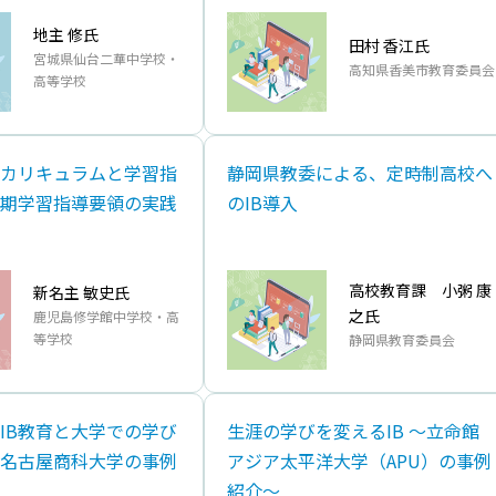
地主 修氏
田村 香江氏
宮城県仙台二華中学校・
高知県香美市教育委員会
高等学校
P）カリキュラムと学習指
静岡県教委による、定時制高校へ
期学習指導要領の実践
のIB導入
高校教育課 小粥 康
新名主 敏史氏
之氏
鹿児島修学館中学校・高
等学校
静岡県教育委員会
IB教育と⼤学での学び
⽣涯の学びを変えるIB 〜⽴命館
名古屋商科⼤学の事例
アジア太平洋⼤学（APU）の事例
紹介～