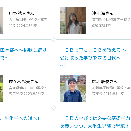
川野 弦太さん
湊 七海さん
名古屋国際中学校・高等
東京都立国際高等学校 2
学校 2024年3月卒
020年3月卒
医学部へ～挑戦し続け
「ＩＢで育ち、ＩＢを教える ～
で～」
受け取った学びを次の世代へ
～」
佐々木 怜美さん
駒走 聡俊さん
宮城県仙台二華中学校・
加藤学園暁秀中学校・高
高等学校 2023年3月卒
等学校 2018年3月卒
て、生化学への道へ」
「ＩＢの学びでは必要な基礎学力
を養いつつ、大学生以降で経験す