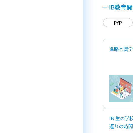
IB教育
PYP
進路と奨学
IB ⽣の
返りの時間