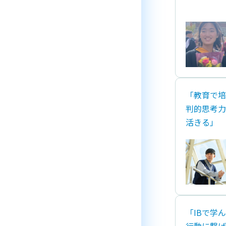
「教育で培
判的思考力
活きる」
「IBで学