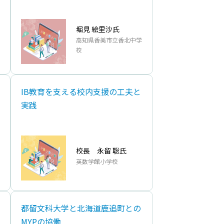
堀⾒ 絵⾥沙氏
⾼知県⾹美市⽴⾹北中学
校
IB教育を⽀える校内⽀援の⼯夫と
実践
校⻑ 永留 聡氏
英数学館⼩学校
都留⽂科⼤学と北海道⿅追町との
MYPの協働