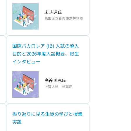
宋 志連氏
⿃取県⽴倉吉東⾼等学校
国際バカロレア (IB) ⼊試の導⼊
⽬的と2026年度⼊試概要、IB⽣
インタビュー
⾼⾕ 英克氏
上智⼤学 学事局
振り返りに⾒る⽣徒の学びと授業
実践