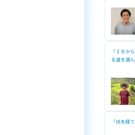
「ＩＢから
る道を選ん
「IBを経