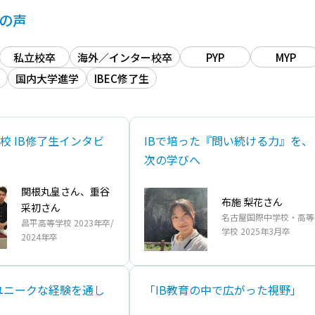
生の声
私立校卒
海外／インター校卒
PYP
MYP
国内大学進学
IBEC修了生
校 IB修了生インタビ
IBで培った『問い続ける力』を、
次の学びへ
関根丸皇さん、重谷
布施 梨花さん
采初さん
名古屋国際中学校・高等
昌平高等学校 2023年卒/
学校 2025年3月卒
2024年卒
ユニークな経験を通し
「IB教育の中で広がった視野」