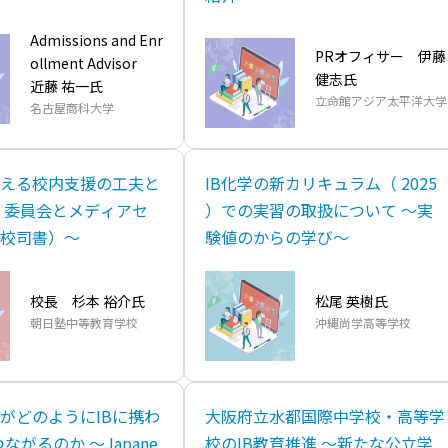
Admissions and Enr
PRオフィサー 伊藤
ollment Advisor
健志氏
近藤 祐⼀氏
⽴命館アジア太平洋⼤学
名古屋商科⼤学
⽀える校内⽀援の⼯夫と
IB化学の新カリキュラム（ 2025
B 委員会とメディアセ
）での実習の取扱について 〜実
校司書）～
験値のからの学び〜
校⻑ 杉本 裕介氏
松尾 英樹氏
朝⽇塾中等教育学校
沖縄尚学⾼等学校
びがどのようにIBに携わ
⼤阪府⽴⽔都国際中学校‧⾼等学
ながるのか ～Japane
校のIB教育推進 ～新たな公⽴学