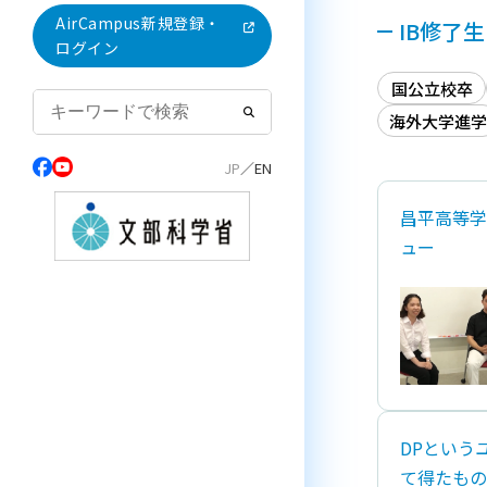
AirCampus新規登録・
IB修了
ログイン
国公立校卒
海外大学進学
昌平高等学
ュー
DPという
て得たもの