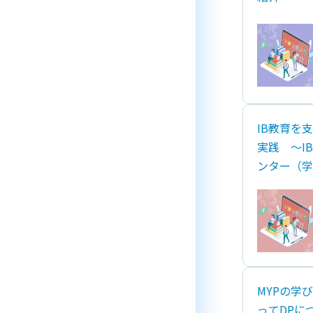
IB教育を
実践 ～I
ンター（学
MYPの学
ってDPにつ