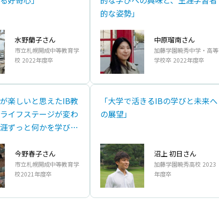
る好奇心」
的な学びへの興味と、生涯学習者
的な姿勢」
水野蘭子さん
中原瑠南さん
市立札幌開成中等教育学
加藤学園暁秀中学・高等
校 2022年度卒
学校卒 2022年度卒
が楽しいと思えたIB教
「大学で活きるIBの学びと未来へ
ライフステージが変わ
の展望」
涯ずっと何かを学び続
でありたい」
今野春子さん
沼上 初日さん
市立札幌開成中等教育学
加藤学園暁秀高校 2023
校2021年度卒
年度卒