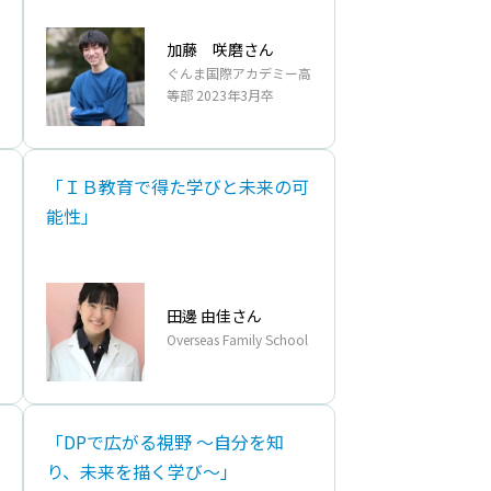
加藤 咲磨さん
ぐんま国際アカデミー高
等部 2023年3月卒
「ＩＢ教育で得た学びと未来の可
能性」
田邊 由佳さん
Overseas Family School
「DPで広がる視野 ～自分を知
り、未来を描く学び～」