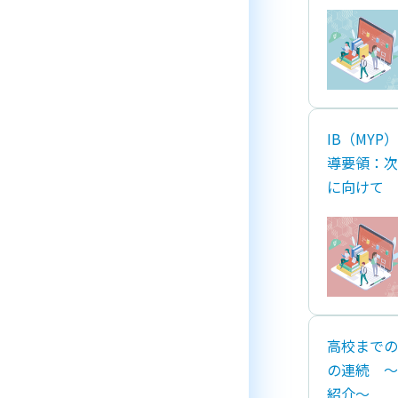
IB（MY
導要領：次
に向けて
⾼校までの
の連続 〜
紹介～