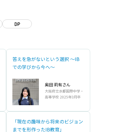
DP
答えを急がないという選択 ～IB
での学びから今へ～
奥田 莉有さん
大阪府立水都国際中学・
高等学校 2025年3月卒
「現在の趣味から将来のビジョン
までを形作ったIB教育」