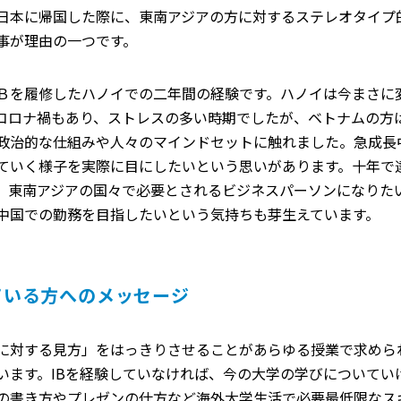
日本に帰国した際に、東南アジアの方に対するステレオタイプ
事が理由の一つです。
Ｂを履修したハノイでの二年間の経験です。ハノイは今まさに
コロナ禍もあり、ストレスの多い時期でしたが、ベトナムの方
政治的な仕組みや人々のマインドセットに触れました。急成長
ていく様子を実際に目にしたいという思いがあります。十年で
、東南アジアの国々で必要とされるビジネスパーソンになりた
中国での勤務を目指したいという気持ちも芽生えています。
ている方へのメッセージ
のに対する見方」をはっきりさせることがあらゆる授業で求め
います。IBを経験していなければ、今の大学の学びについてい
の書き方やプレゼンの仕方など海外大学生活で必要最低限なス