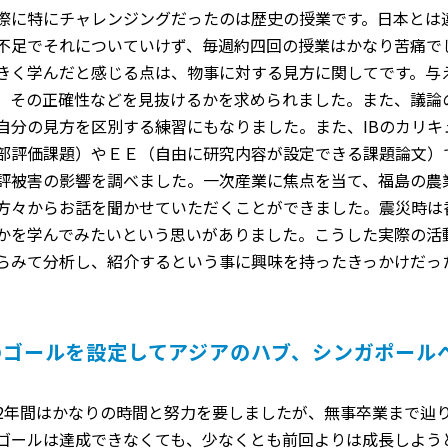
た際に特にチャレンジングだったのは歴史の授業です。日本とは
不足でそれについていけず、毎週約四回の授業はかなり苦痛で
きく学んだと感じる点は、物事に対する見方に関してです。与
、その正確性などを見抜けるかを求められました。また、議論
自分の見方を区別する練習にもなりました。また、IBのカリキ
部評価課題）やＥＥ（自由に研究内容が設定できる課題論文）
評被害の影響を調べました。一次産業に焦点を当て、福島の農
方々からお話を聞かせていただくことができました。震災時は
かを学んでみたいという思いがありました。こうした実際の活
らみて分析し、紹介するという事に興味を持ったきっかけだっ
のゴールを設定してアジアのハブ、シンガポール
の2年間はかなりの時間と努力を要しましたが、無事卒業まで辿
ゴールは達成できなくても、少なくとも前回よりは成長しよう