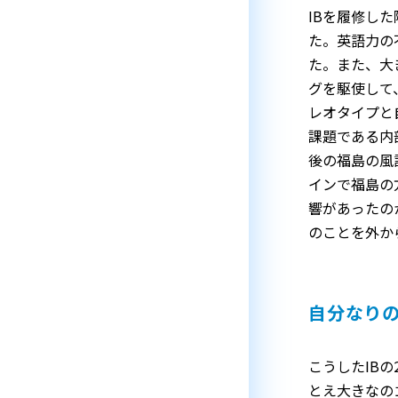
IBを履修し
た。英語力の
た。また、大
グを駆使して
レオタイプと
課題である内
後の福島の風
インで福島の
響があったの
のことを外か
自分なり
こうしたIB
とえ大きなの