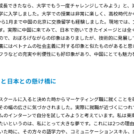
成長できたなら、大学でもう一度チャレンジしてみよう」と、
学に入学しました。大学での授業は非常に楽しく、高校時代か
から1月まで中国の北京に交換留学も経験しました。現地では
す。実際に中国に来てみて、日本で抱いてきたイメージとは全
ので、おぼろげながらの印象はありましたが、技術的に発展し
裏にはベトナムの社会主義に対する印象と似たものがあると思
フラなどの充実や利便性にも好印象があり、中国にとても魅力
アと日本との懸け橋に
スクールに入ると決めた時からマーケティング職に就くことを
その幅の広さに気づかされました。実際に就職が近づくにつれ
ムのインターンで自分を試してみようと考えています。私は東
たいというのは、私にとって大きな夢です。これには2つの理
いた時に、その方々の語学力や、コミュニケーションスキル、