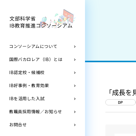
コンソーシアムについて
国際バカロレア（IB）とは
IB認定校・候補校
IB好事例・教育効果
「成長を
IBを活用した入試
DP
教職員採用情報／お知らせ
お問合せ