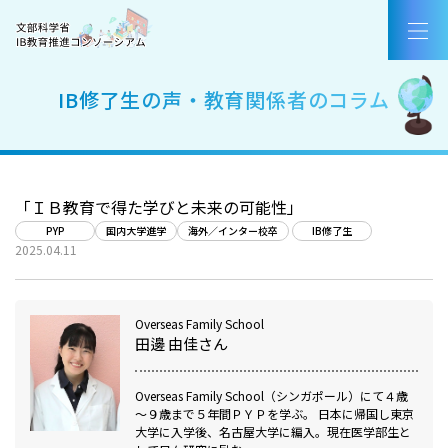
コンソーシアムについて
国際バカロレア（IB）とは
IB修了生の声・教育関係者のコラム
IB認定校・候補校
IB好事例・教育効果
「ＩＢ教育で得た学びと未来の可能性」
IBを活用した入試
PYP
国内大学進学
海外／インター校卒
IB修了生
2025.04.11
教職員採用情報／お知らせ
Overseas Family School
お問合せ
田邊 由佳さん
Overseas Family School（シンガポール）にて４歳
AirCampus新規登録・ログイン
～９歳まで５年間ＰＹＰを学ぶ。 日本に帰国し東京
大学に入学後、名古屋大学に編入。現在医学部生と