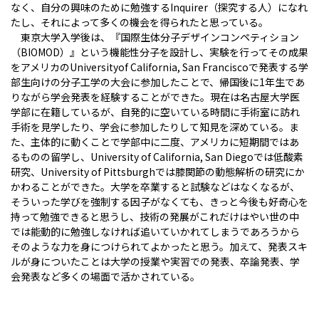
なく、自分の興味のために勉強するInquirer（探究する人）になれ
たし、それによって多くの機会を得られたと思っている。
東京大学入学後は、『国際生体分子デザインコンペティション
（BIOMOD）』という機能性分子を設計し、実験を行ってその成果
をアメリカのUniversityof California, San Franciscoで発表する学
部生向けの分子工学の大会に参加したことで、帰国後に1年生であ
りながら学会発表を経験することができた。現在は名古屋大学医
学部に在籍しているが、自発的に空いている時間に手術室に訪れ
手術を見学したり、学会に参加したりして知見を深めている。ま
た、主体的に動くことで学部中に二度、アメリカに短期間ではあ
るものの留学し、University of California, San Diegoでは低酸素
研究、University of Pittsburghでは膝関節の動態解析の研究にか
かわることができた。大学を卒業すると試験などはなくなるが、
そういった学びを強制する因子がなくても、きっと今後も好奇心を
持って勉強できると思うし、技術の発展がこれだけはやい世の中
では能動的に勉強しなければ追いていかれてしまうであろうから
そのような力を身につけられてよかったと思う。加えて、発表スキ
ルが身についたことは大学の授業や実習での発表、卒論発表、学
会発表など多くの場面で活かされている。