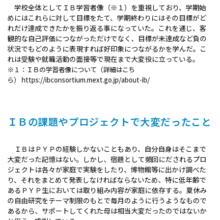
学校全体としてＩＢ学習者像（※１）を重視しており、学期始
めにはこれらに対して目標をたて、学期終わりにはその目標がど
れだけ達成できたかを振り返る事になっていた。これを通じ、客
観的な自己評価につながっただけでなく、目標が未達成など負の
状況でもどのように表現すれば好印象につながるかを学んだ。こ
れは受験や就職活動の面接等で現在まで大変役に立っている。
※１：ＩＢの学習者像について（詳細はこち
ら） https://ibconsortium.mext.go.jp/about-ib/
ＩＢの課題やプロジェクトで大変だったこと
ＩＢはＰＹＰの経験しかないこともあり、自分自身はそこまで
大変だった記憶はない。しかし、宿題として頻回にだされるプロ
ジェクトは各々が家庭で実験をしたり、博物館等に出かけ調べた
り、それをまとめて発表しなければならないため、特に低年齢で
あるＰＹＰ生においては取り組み内容が家庭に依存する。夏休み
の自由研究をテーマ制限のもとで毎月のように行うようなもので
あるから、サポートしてくれた母は相当大変だったのではないか