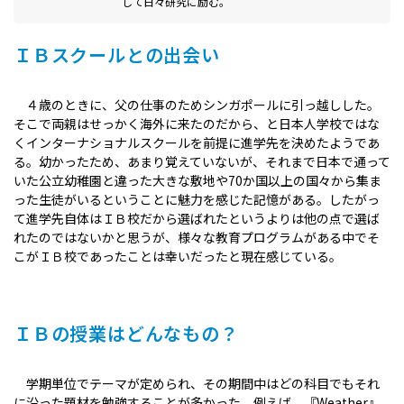
して日々研究に励む。
ＩＢスクールとの出会い
４歳のときに、父の仕事のためシンガポールに引っ越しした。
そこで両親はせっかく海外に来たのだから、と日本人学校ではな
くインターナショナルスクールを前提に進学先を決めたようであ
る。幼かったため、あまり覚えていないが、それまで日本で通って
いた公立幼稚園と違った大きな敷地や70か国以上の国々から集ま
った生徒がいるということに魅力を感じた記憶がある。したがっ
て進学先自体はＩＢ校だから選ばれたというよりは他の点で選ば
れたのではないかと思うが、様々な教育プログラムがある中でそ
こがＩＢ校であったことは幸いだったと現在感じている。
ＩＢの授業はどんなもの？
学期単位でテーマが定められ、その期間中はどの科目でもそれ
に沿った題材を勉強することが多かった。例えば、『Weather』