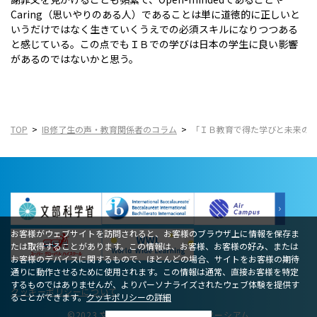
Caring（思いやりのある人）であることは単に道徳的に正しいと
いうだけではなく生きていくうえでの必須スキルになりつつある
と感じている。この点でもＩＢでの学びは日本の学生に良い影響
があるのではないかと思う。
TOP
IB修了生の声・教育関係者のコラム
「ＩＢ教育で得た学びと未来の
お客様がウェブサイトを訪問されると、お客様のブラウザ上に情報を保存ま
たは取得することがあります。この情報は、お客様、お客様の好み、または
お客様のデバイスに関するもので、ほとんどの場合、サイトをお客様の期待
通りに動作させるために使用されます。この情報は通常、直接お客様を特定
するものではありませんが、よりパーソナライズされたウェブ体験を提供す
クッキーポリシーについて
ることができます。
クッキポリシーの詳細
©2023 文部科学省IB教育推進コンソーシアム