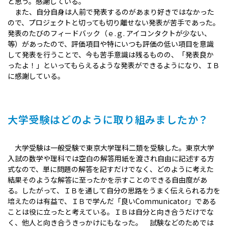
と思う。感謝している。
また、自分自身は人前で発表するのがあまり好きではなかった
ので、プロジェクトと切っても切り離せない発表が苦手であった。
発表のたびのフィードバック（ｅ.ｇ. アイコンタクトが少ない、
等）があったので、評価項目や特にいつも評価の低い項目を意識
して発表を行うことで、今も苦手意識は残るものの、「発表良か
ったよ！」といってもらえるような発表ができるようになり、ＩＢ
に感謝している。
大学受験はどのように取り組みましたか？
大学受験は一般受験で東京大学理科二類を受験した。東京大学
入試の数学や理科では空白の解答用紙を渡され自由に記述する方
式なので、単に問題の解答を記すだけでなく、どのように考えた
結果そのような解答に至ったかを示すことのできる自由度があ
る。したがって、ＩＢを通して自分の思路をうまく伝えられる力を
培えたのは有益で、ＩＢで学んだ「良いCommunicator」である
ことは役に立ったと考えている。ＩＢは自分と向き合うだけでな
く、他人と向き合うきっかけにもなった。 試験などのためでは