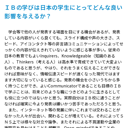
ＩＢの学びは日本の学生にとってどんな良い
影響を与えるか？
学会等で他の人が発表する場面を目にする機会があるが、発表
している内容がいくら良くても、スライド構成や声の大きさ、ス
ピード、アイコンタクト等の非言語コミュニケーションによってせ
っかくの内容が伝えきれていないように感じる事が多い。従来の
日本の教育でもよいInquirers、Knowledgeable（知識のある
人）、Thinkers（考える人）は高水準で育成できていて大変よい
ものであると思うが、やはり、それをうまく伝えることができな
ければ意味がなく、情報伝達スピードが速くなった現代ではます
ます大切になっていると感じる。発表の機会を小さいうちから多
く持つことができ、よいCommunicatorであることも目標のＩＢ
で学ぶことは、将来どのような職につきどのように生きるとして
も役に立つのではないかと思う。実際自分はＩＢ校に通うことが
なければ確実に今より発表は嫌いかつ苦手であっただろうと思う。
また、インターネット等の発展に伴いこれまでは交わることが
なかった人々が出会い、関わることが増えている。それによってＳ
ＮＳ上では様々な対立や論争、またそれによる不買運動や企業の
謝罪文を見かけることも頻繁で、Open-mindedであることや