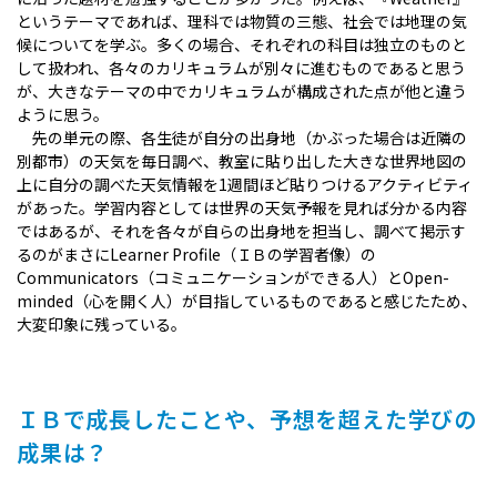
というテーマであれば、理科では物質の三態、社会では地理の気
候についてを学ぶ。多くの場合、それぞれの科目は独立のものと
して扱われ、各々のカリキュラムが別々に進むものであると思う
が、大きなテーマの中でカリキュラムが構成された点が他と違う
ように思う。
先の単元の際、各生徒が自分の出身地（かぶった場合は近隣の
別都市）の天気を毎日調べ、教室に貼り出した大きな世界地図の
上に自分の調べた天気情報を1週間ほど貼りつけるアクティビティ
があった。学習内容としては世界の天気予報を見れば分かる内容
ではあるが、それを各々が自らの出身地を担当し、調べて掲示す
るのがまさにLearner Profile（ＩＢの学習者像）の
Communicators（コミュニケーションができる人）とOpen-
minded（心を開く人）が目指しているものであると感じたため、
大変印象に残っている。
ＩＢで成長したことや、予想を超えた学びの
成果は？