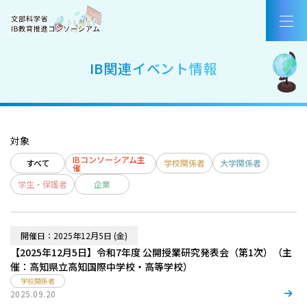
コンソーシアムについて
国際バカロレア（IB）とは
IB関連イベント情報
IB認定校・候補校
IB好事例・教育効果
対象
IBを活用した入試
IBコンソーシアム主
すべて
学校関係者
大学関係者
催
学生・保護者
企業
教職員採用情報／お知らせ
お問合せ
開催日：2025年12月5日 (金)
【2025年12月5日】令和7年度 公開授業研究発表会（第1次）（主
催：高知県立高知国際中学校・高等学校）
AirCampus新規登録・ログイン
学校関係者
2025.09.20