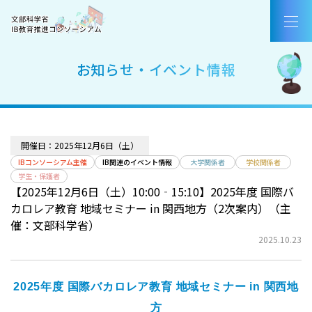
コンソーシアムについて
国際バカロレア（IB）とは
お知らせ・イベント情報
IB認定校・候補校
IB好事例・教育効果
開催日：2025年12月6日（土）
IBを活用した入試
IBコンソーシアム主催
IB関連のイベント情報
大学関係者
学校関係者
学生・保護者
【2025年12月6日（土）10:00‐15:10】2025年度 国際バ
教職員採用情報／お知らせ
カロレア教育 地域セミナー in 関西地方（2次案内）（主
催：文部科学省）
お問合せ
2025.10.23
AirCampus新規登録・ログイン
2025年度 国際バカロレア教育 地域セミナー in 関西地
方