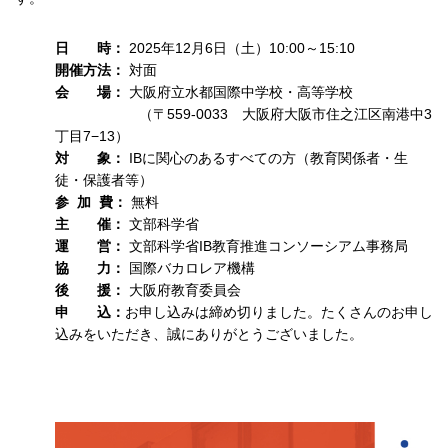
日 時：
2025年12月6日（土）10:00～15:10
開催方法：
対面
会 場：
大阪府立水都国際中学校・高等学校
（〒559-0033 大阪府大阪市住之江区南港中3
丁目7−13）
対 象：
IBに関心のあるすべての方（教育関係者・生
徒・保護者等）
参 加 費：
無料
主 催：
文部科学省
運 営：
文部科学省IB教育推進コンソーシアム事務局
協 力：
国際バカロレア機構
後 援：
大阪府教育委員会
申 込：
お申し込みは締め切りました。たくさんのお申し
込みをいただき、誠にありがとうございました。