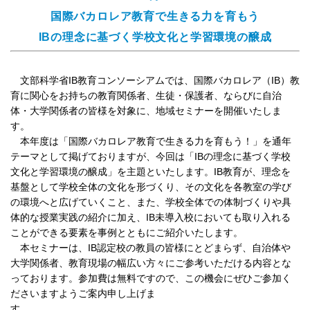
国際バカロレア教育で生きる力を育もう
IBの理念に基づく学校文化と学習環境の醸成
文部科学省IB教育コンソーシアムでは、国際バカロレア（IB）教
育に関心をお持ちの教育関係者、生徒・保護者、ならびに自治
体・大学関係者の皆様を対象に、地域セミナーを開催いたしま
す。
本年度は「国際バカロレア教育で生きる力を育もう！」を通年
テーマとして掲げておりますが、今回は「IBの理念に基づく学校
文化と学習環境の醸成」を主題といたします。IB教育が、理念を
基盤として学校全体の文化を形づくり、その文化を各教室の学び
の環境へと広げていくこと、また、学校全体での体制づくりや具
体的な授業実践の紹介に加え、IB未導入校においても取り入れる
ことができる要素を事例とともにご紹介いたします。
本セミナーは、IB認定校の教員の皆様にとどまらず、自治体や
大学関係者、教育現場の幅広い方々にご参考いただける内容とな
っております。参加費は無料ですので、この機会にぜひご参加く
ださいますようご案内申し上げま
す。