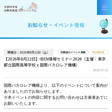
コンソーシアムについて
国際バカロレア（IB）とは
お知らせ・イベント情報
IB認定校・候補校
IB好事例・教育効果
開催日：2026年8月22日（土）
IB関連のイベント情報
学校関係者
【2026年8月22日】IBEN情報セミナー2026（主催：東京
IBを活用した入試
都立国際高等学校 x 国際バカロレア機構）
2026.07.02
教職員採用情報／お知らせ
お問合せ
国際バカロレア機構より、以下のイベントについて案内が
ありましたのでお知らせします。
※本イベントの内容に関するお問い合わせは主催者あてに
AirCampus新規登録・ログイン
お願いいたします。