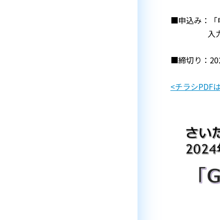
■申込み：「
入力の上
■締切り：20
<チラシPDF