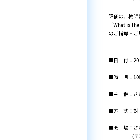
評価は、教師
「What is 
のご指導・ご
■日 付：202
■時 間：10時
■主 催：さ
■方 式：対面 F
■会 場：さ
(〒330-